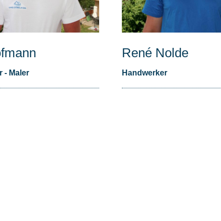
ofmann
René Nolde
 - Maler
Handwerker