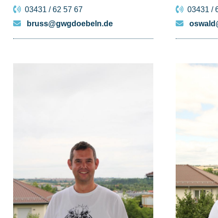
03431 / 62 57 67
03431 / 
bruss@gwgdoebeln.de
oswald