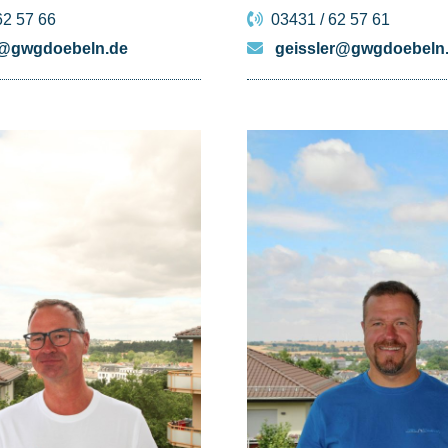
62 57 66
03431 / 62 57 61
@gwgdoebeln.de
geissler@gwgdoebeln