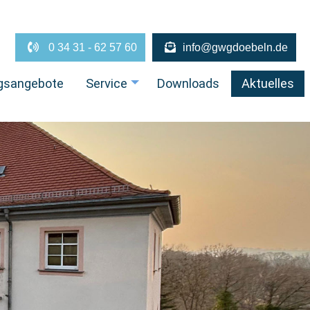
0 34 31 - 62 57 60
info@gwgdoebeln.de
gsangebote
Service
Downloads
Aktuelles
+