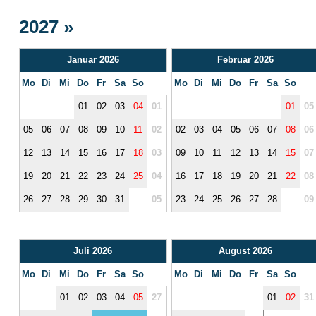
2027 »
Januar 2026
Februar 2026
Mo
Di
Mi
Do
Fr
Sa
So
Mo
Di
Mi
Do
Fr
Sa
So
01
02
03
04
01
01
05
05
06
07
08
09
10
11
02
02
03
04
05
06
07
08
06
12
13
14
15
16
17
18
03
09
10
11
12
13
14
15
07
19
20
21
22
23
24
25
04
16
17
18
19
20
21
22
08
26
27
28
29
30
31
05
23
24
25
26
27
28
09
Juli 2026
August 2026
Mo
Di
Mi
Do
Fr
Sa
So
Mo
Di
Mi
Do
Fr
Sa
So
01
02
03
04
05
27
01
02
31