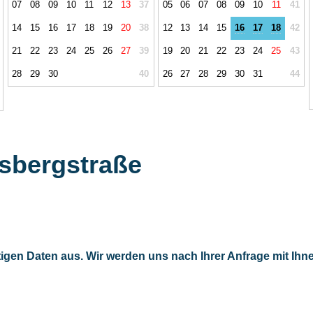
07
08
09
10
11
12
13
37
05
06
07
08
09
10
11
41
14
15
16
17
18
19
20
38
12
13
14
15
16
17
18
42
21
22
23
24
25
26
27
39
19
20
21
22
23
24
25
43
28
29
30
40
26
27
28
29
30
31
44
sbergstraße
tigen Daten aus. Wir werden uns nach Ihrer Anfrage mit Ihn