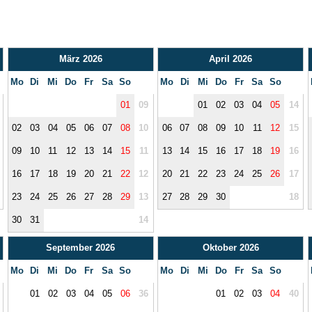
März 2026
April 2026
Mo
Di
Mi
Do
Fr
Sa
So
Mo
Di
Mi
Do
Fr
Sa
So
01
09
01
02
03
04
05
14
02
03
04
05
06
07
08
10
06
07
08
09
10
11
12
15
09
10
11
12
13
14
15
11
13
14
15
16
17
18
19
16
16
17
18
19
20
21
22
12
20
21
22
23
24
25
26
17
23
24
25
26
27
28
29
13
27
28
29
30
18
30
31
14
September 2026
Oktober 2026
Mo
Di
Mi
Do
Fr
Sa
So
Mo
Di
Mi
Do
Fr
Sa
So
01
02
03
04
05
06
36
01
02
03
04
40