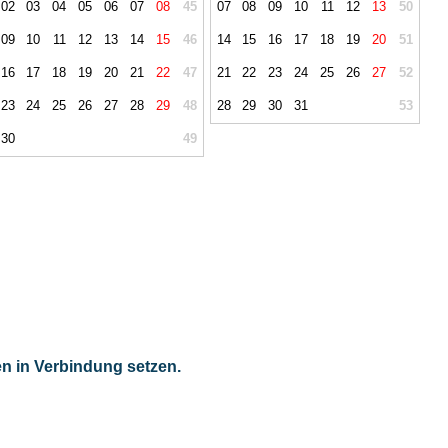
02
03
04
05
06
07
08
45
07
08
09
10
11
12
13
50
09
10
11
12
13
14
15
46
14
15
16
17
18
19
20
51
16
17
18
19
20
21
22
47
21
22
23
24
25
26
27
52
23
24
25
26
27
28
29
48
28
29
30
31
53
30
49
en in Verbindung setzen.