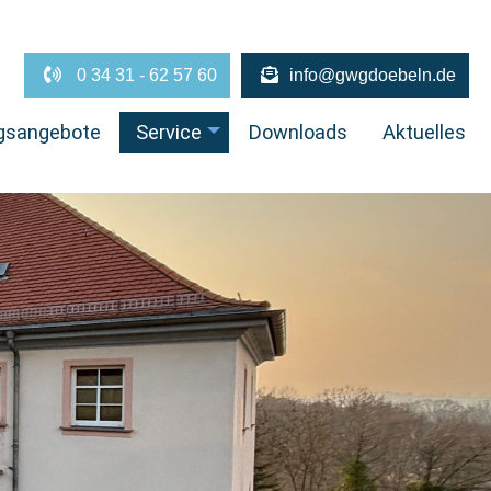
0 34 31 - 62 57 60
info@gwgdoebeln.de
gsangebote
Service
Downloads
Aktuelles
+