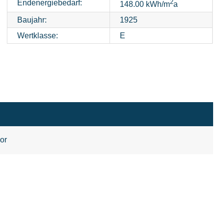
2
Endenergiebedarf:
148.00 kWh/m
a
Baujahr:
1925
Wertklasse:
E
or