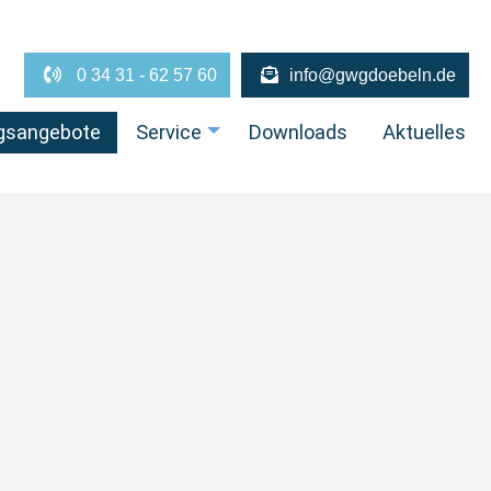
0 34 31 - 62 57 60
info@gwgdoebeln.de
gsangebote
Service
Downloads
Aktuelles
+