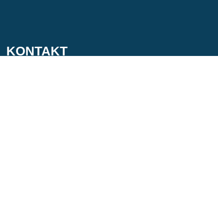
KONTAKT
Telefon: +49 (0) 34 31 - 62 57 60
E-Mail: info@gwgdoebeln.de