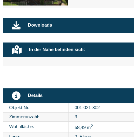
Downloads
In der Nähe befinden sich:
Details
Objekt Nr.:
001-021-302
Zimmeranzahl:
3
2
Wohnfläche:
58,49 m
Lage:
2. Etage