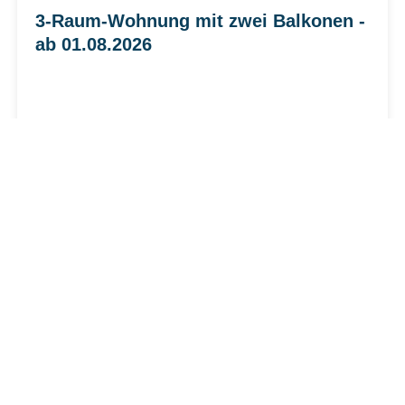
3-Raum-Wohnung mit zwei Balkonen -
ab 01.08.2026
Mastener Straße 28 , 04720 Döbeln
3
1.
Zimmer
Etage
2
72 m
640,00 €